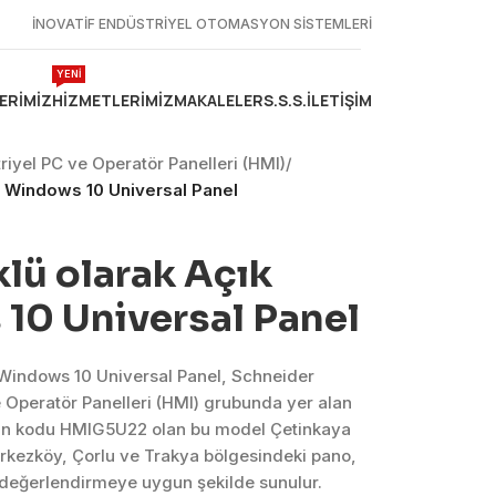
İNOVATİF ENDÜSTRİYEL OTOMASYON SİSTEMLERİ
YENİ
ERIMIZ
HIZMETLERIMIZ
MAKALELER
S.S.S.
İLETIŞIM
riyel PC ve Operatör Panelleri (HMI)
/
U Windows 10 Universal Panel
klü olarak Açık
0 Universal Panel
 Windows 10 Universal Panel, Schneider
e Operatör Panelleri (HMI) grubunda yer alan
ün kodu HMIG5U22 olan bu model Çetinkaya
erkezköy, Çorlu ve Trakya bölgesindeki pano,
k değerlendirmeye uygun şekilde sunulur.