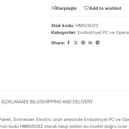
Karşılaştır
Add to wishlist
Stok kodu:
HMIG5U22
Kategoriler:
Endüstriyel PC ve Operat
Share:
AÇIKLAMA
EK BILGI
SHIPPING AND DELIVERY
Panel
, Schneider Electric ürün ailesinde Endüstriyel PC ve Oper
 Ürün kodu
HMIG5U22
olarak takip edilen bu model doğru ürün