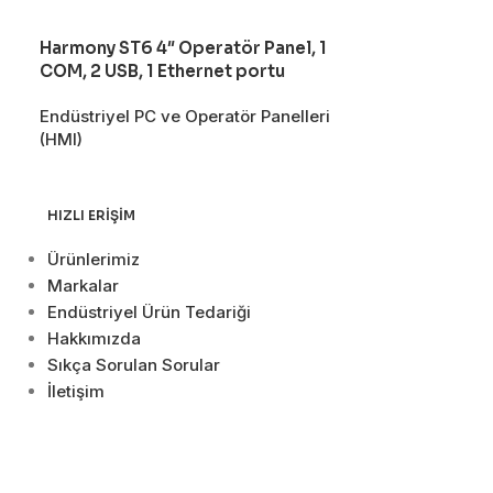
Harmony ST6 4″ Operatör Panel, 1
K???k dokunm
COM, 2 USB, 1 Ethernet portu
Harmony SCU, 
Dig 16 giriş/1
Endüstriyel PC ve Operatör Panelleri
(HMI)
Endüstriyel PC
(HMI)
HIZLI ERIŞIM
Ürünlerimiz
Markalar
Endüstriyel Ürün Tedariği
Hakkımızda
Sıkça Sorulan Sorular
İletişim