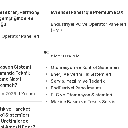
el ekran, Harmony
Evrensel Panel için Premium BOX
genişliğinde RS
Endüstriyel PC ve Operatör Panelleri
oğu
(HMI)
 Operatör Panelleri
HIZMETLERIMIZ
asyon Sistemi
Otomasyon ve Kontrol Sistemleri
ımında Teknik
Enerji ve Verimlilik Sistemleri
ame Nasıl
Servis, Yazılım ve Tedarik
lanmalı?
Endüstriyel Pano İmalatı
san 2026
1 Yorum
PLC ve Otomasyon Sistemleri
Makine Bakım ve Teknik Servis
ik ve Hareket
ol Sistemleri
 Üretimlerde
ni Amorti Eder?