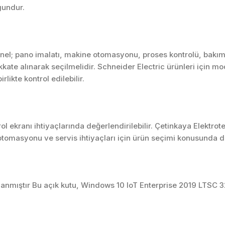
gundur.
nel; pano imalatı, makine otomasyonu, proses kontrolü, bakı
dikkate alınarak seçilmelidir. Schneider Electric ürünleri için
rlikte kontrol edilebilir.
 ekranı ihtiyaçlarında değerlendirilebilir. Çetinkaya Elektrot
tomasyonu ve servis ihtiyaçları için ürün seçimi konusunda d
anmıştır Bu açık kutu, Windows 10 IoT Enterprise 2019 LTSC 32