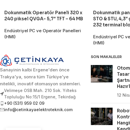
Dokunmatik Operatör Paneli 320 x
Dokunmatik pan
240 piksel QVGA- 5,7″ TFT – 64 MB
STO & STU, 4,3″ 
232 terminal bl
Endüstriyel PC ve Operatör Panelleri
(HMI)
Endüstriyel PC ve
(HMI)
SON MAKALELER
Otom
Sanayinin kalbi Ergene'den önce
Tasar
Trakya'ya, sonra tüm Türkiye'ye
Şartn
nitelikli, inovatif otomasyon sistemleri.
Hazır
Velimeşe OSB Mah. 210 Sok. Yılteks
12 Ni
Topluluğu No:15/1 Ergene, Tekirdağ
+90 (531) 959 02 09
info@cetinkayaelektroteknik.com
Robot
Kontr
Hangi
Kendi