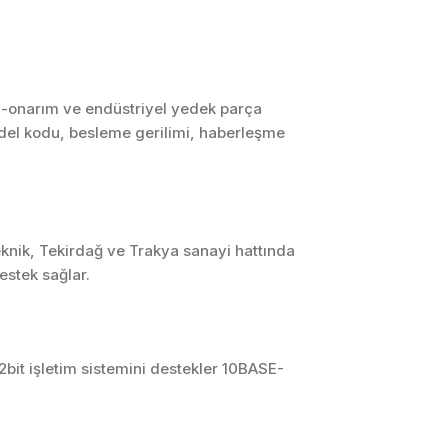
SCADA ve HMI
Sistemleri
Otomasyon Sistemleri
Tasarımı
m-onarım ve endüstriyel yedek parça
 model kodu, besleme gerilimi, haberleşme
Robotik ve Hareket
Kontrol Sistemleri
Sensör,
Enstrümantasyon ve
Ölçüm Sistemleri
eknik, Tekirdağ ve Trakya sanayi hattında
estek sağlar.
bit işletim sistemini destekler 10BASE-