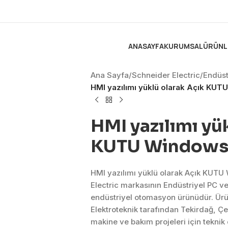
ANASAYFA
KURUMSAL
ÜRÜNL
Ana Sayfa
/
Schneider Electric
/
Endüst
HMI yazılımı yüklü olarak Açık KUT
HMI yazılımı yü
KUTU Windows 1
HMI yazılımı yüklü olarak Açık KUTU
Electric markasının Endüstriyel PC v
endüstriyel otomasyon ürünüdür. Ür
Elektroteknik tarafından Tekirdağ, Ç
makine ve bakım projeleri için tekni