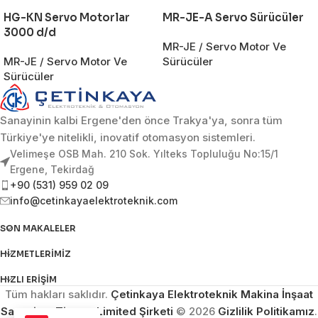
HG-KN Servo Motorlar
MR-JE-A Servo Sürücüler
3000 d/d
MR-JE / Servo Motor Ve
MR-JE / Servo Motor Ve
Sürücüler
Sürücüler
Sanayinin kalbi Ergene'den önce Trakya'ya, sonra tüm
Türkiye'ye nitelikli, inovatif otomasyon sistemleri.
Velimeşe OSB Mah. 210 Sok. Yılteks Topluluğu No:15/1
Ergene, Tekirdağ
+90 (531) 959 02 09
info@cetinkayaelektroteknik.com
SON MAKALELER
HIZMETLERIMIZ
HIZLI ERIŞIM
Tüm hakları saklıdır.
Çetinkaya Elektroteknik Makina İnşaat
Sanayi ve Ticaret Limited Şirketi
© 2026
Gizlilik Politikamız
.