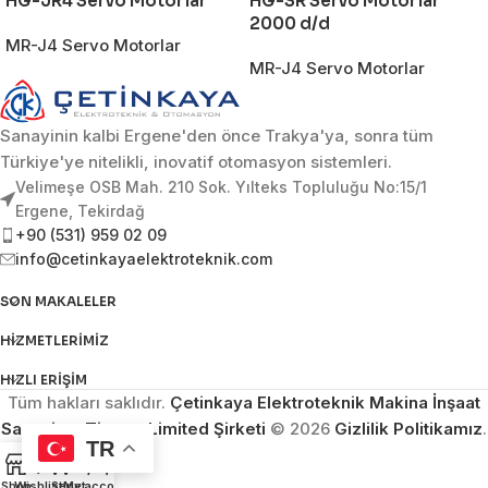
HG-JR4 Servo Motorlar
HG-SR Servo Motorlar
2000 d/d
MR-J4 Servo Motorlar
MR-J4 Servo Motorlar
Sanayinin kalbi Ergene'den önce Trakya'ya, sonra tüm
Türkiye'ye nitelikli, inovatif otomasyon sistemleri.
Velimeşe OSB Mah. 210 Sok. Yılteks Topluluğu No:15/1
Ergene, Tekirdağ
+90 (531) 959 02 09
info@cetinkayaelektroteknik.com
SON MAKALELER
HIZMETLERIMIZ
HIZLI ERIŞIM
Tüm hakları saklıdır.
Çetinkaya Elektroteknik Makina İnşaat
Sanayi ve Ticaret Limited Şirketi
© 2026
Gizlilik Politikamız
.
TR
Shop
Wishlist
Sepet
My account