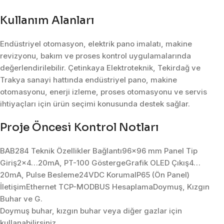
Kullanım Alanları
Endüstriyel otomasyon, elektrik pano imalatı, makine
revizyonu, bakım ve proses kontrol uygulamalarında
değerlendirilebilir. Çetinkaya Elektroteknik, Tekirdağ ve
Trakya sanayi hattında endüstriyel pano, makine
otomasyonu, enerji izleme, proses otomasyonu ve servis
ihtiyaçları için ürün seçimi konusunda destek sağlar.
Proje Öncesi Kontrol Notları
BAB284 Teknik Özellikler Bağlantı96×96 mm Panel Tip
Giriş2×4…20mA, PT-100 GöstergeGrafik OLED Çıkış4…
20mA, Pulse Besleme24VDC KorumaIP65 (Ön Panel)
İletişimEthernet TCP-MODBUS HesaplamaDoymuş, Kızgın
Buhar ve G.
Doymuş buhar, kızgın buhar veya diğer gazlar için
kullanabilirsiniz.