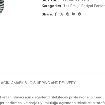
Stok kodu:
G2E180-FH03-01
Kategoriler:
Tek Emişli Radyal Fanlar
Share:
AÇIKLAMA
EK BILGI
SHIPPING AND DELIVERY
Fanlar ihtiyacı için değerlendirilebilecek profesyonel bir en
ğerlendirmesi ve proje uyumluluğu açısından teknik ekip tar