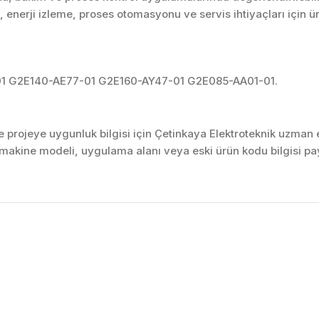
enerji izleme, proses otomasyonu ve servis ihtiyaçları için 
1 G2E140-AE77-01 G2E160-AY47-01 G2E085-AA01-01.
projeye uygunluk bilgisi için Çetinkaya Elektroteknik uzman ek
akine modeli, uygulama alanı veya eski ürün kodu bilgisi pay