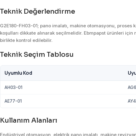
Teknik Değerlendirme
G2E180-FH03-01; pano imalatı, makine otomasyonu, proses kont
koşulları dikkate alınarak seçilmelidir. Ebmpapst ürünleri için
birlikte kontrol edilebilir.
Teknik Seçim Tablosu
Uyumlu Kod
Uy
AH03-01
AG6
AE77-01
AY4
Kullanım Alanları
Endüstriyel otomasyon, elektrik pano imalatı, makine revizyon