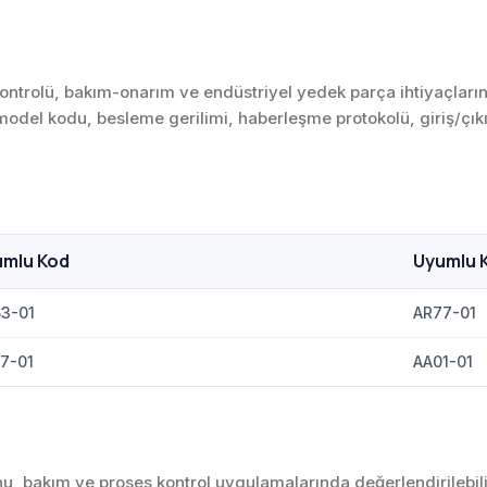
rolü, bakım-onarım ve endüstriyel yedek parça ihtiyaçlarında
 model kodu, besleme gerilimi, haberleşme protokolü, giriş/çıkı
umlu Kod
Uyumlu 
3-01
AR77-01
7-01
AA01-01
u, bakım ve proses kontrol uygulamalarında değerlendirilebili