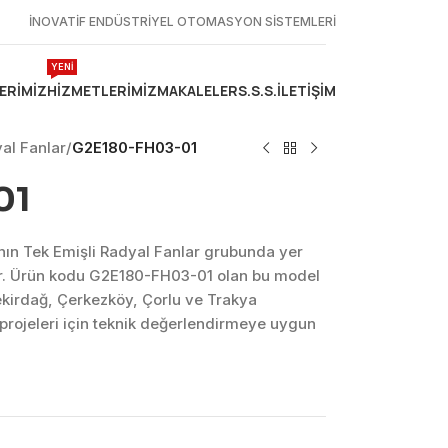
İNOVATİF ENDÜSTRİYEL OTOMASYON SİSTEMLERİ
YENİ
ERIMIZ
HIZMETLERIMIZ
MAKALELER
S.S.S.
İLETIŞIM
al Fanlar
/
G2E180-FH03-01
01
n Tek Emişli Radyal Fanlar grubunda yer
r. Ürün kodu G2E180-FH03-01 olan bu model
ekirdağ, Çerkezköy, Çorlu ve Trakya
projeleri için teknik değerlendirmeye uygun