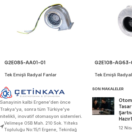
G2E085-AA01-01
G2E108-AG63-
Tek Emişli Radyal Fanlar
Tek Emişli Radyal
SON MAKALELER
Otom
Sanayinin kalbi Ergene'den önce
Tasar
Trakya'ya, sonra tüm Türkiye'ye
Şartn
nitelikli, inovatif otomasyon sistemleri.
Hazır
Velimeşe OSB Mah. 210 Sok. Yılteks
12 Ni
Topluluğu No:15/1 Ergene, Tekirdağ