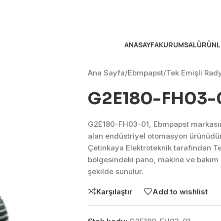
ANASAYFA
KURUMSAL
ÜRÜNL
Ana Sayfa
/
Ebmpapst
/
Tek Emişli Rady
G2E180-FH03-
G2E180-FH03-01, Ebmpapst markasını
alan endüstriyel otomasyon ürünüdü
Çetinkaya Elektroteknik tarafından T
bölgesindeki pano, makine ve bakım 
şekilde sunulur.
Karşılaştır
Add to wishlist