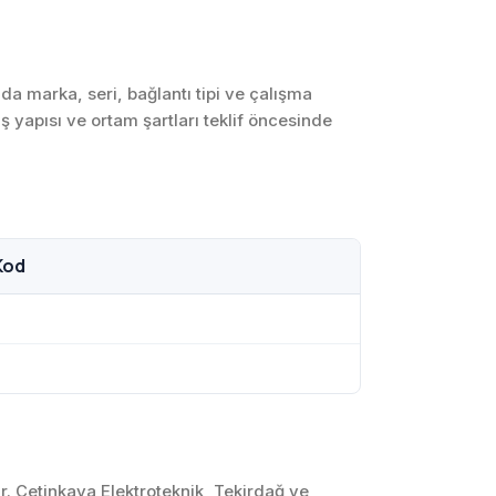
SCADA ve HMI
Sistemleri
Otomasyon Sistemleri
 marka, seri, bağlantı tipi ve çalışma
Tasarımı
ş yapısı ve ortam şartları teklif öncesinde
Robotik ve Hareket
Kontrol Sistemleri
Sensör,
Enstrümantasyon ve
Ölçüm Sistemleri
Kod
r. Çetinkaya Elektroteknik, Tekirdağ ve