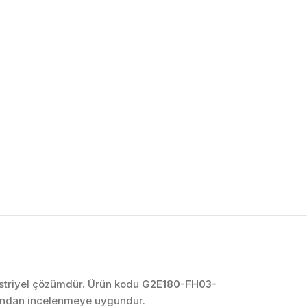
OTOMASYON VE
KONTROL SISTEMLERI
Endüstriyel Pano
İmalatı
PLC ve Otomasyon
Sistemleri
Makine Otomasyonu
düstriyel çözümdür. Ürün kodu
G2E180-FH03-
afından incelenmeye uygundur.
Proses Otomasyonu