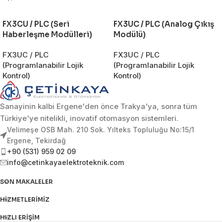
FX3CU / PLC (Seri
FX3UC / PLC (Analog Çıkış
Haberleşme Modülleri)
Modülü)
FX3UC / PLC
FX3UC / PLC
(Programlanabilir Lojik
(Programlanabilir Lojik
Kontrol)
Kontrol)
Sanayinin kalbi Ergene'den önce Trakya'ya, sonra tüm
Türkiye'ye nitelikli, inovatif otomasyon sistemleri.
Velimeşe OSB Mah. 210 Sok. Yılteks Topluluğu No:15/1
Ergene, Tekirdağ
+90 (531) 959 02 09
info@cetinkayaelektroteknik.com
SON MAKALELER
HIZMETLERIMIZ
HIZLI ERIŞIM