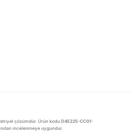
OTOMASYON VE
KONTROL SISTEMLERI
Endüstriyel Pano
İmalatı
PLC ve Otomasyon
Sistemleri
Makine Otomasyonu
düstriyel çözümdür. Ürün kodu
D4E225-CC01-
afından incelenmeye uygundur.
Proses Otomasyonu