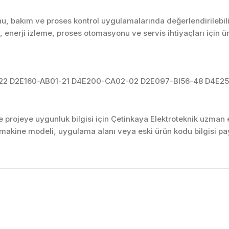
u, bakım ve proses kontrol uygulamalarında değerlendirilebili
enerji izleme, proses otomasyonu ve servis ihtiyaçları için 
22 D2E160-AB01-21 D4E200-CA02-02 D2E097-BI56-48 D4E25
projeye uygunluk bilgisi için Çetinkaya Elektroteknik uzman ek
akine modeli, uygulama alanı veya eski ürün kodu bilgisi pay