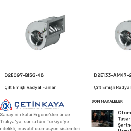
D2E097-BI56-48
D2E133-AM47-
Çift Emişli Radyal Fanlar
Çift Emişli Radyal
SON MAKALELER
Otom
Sanayinin kalbi Ergene'den önce
Tasar
Trakya'ya, sonra tüm Türkiye'ye
Şartn
nitelikli, inovatif otomasyon sistemleri.