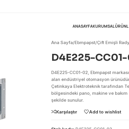
ANASAYFA
KURUMSAL
ÜRÜNL
Ana Sayfa
/
Ebmpapst
/
Çift Emişli Rad
D4E225-CC01-
D4E225-CC01-02, Ebmpapst markasını
alan endüstriyel otomasyon ürünüdü
Çetinkaya Elektroteknik tarafından T
bölgesindeki pano, makine ve bakım 
şekilde sunulur.
Karşılaştır
Add to wishlist