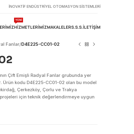
İNOVATİF ENDÜSTRİYEL OTOMASYON SİSTEMLERİ
YENİ
ERIMIZ
HIZMETLERIMIZ
MAKALELER
S.S.S.
İLETIŞIM
yal Fanlar
/
D4E225-CC01-02
02
n Çift Emişli Radyal Fanlar grubunda yer
r. Ürün kodu D4E225-CC01-02 olan bu model
ekirdağ, Çerkezköy, Çorlu ve Trakya
projeleri için teknik değerlendirmeye uygun