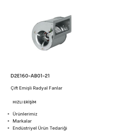
D2E160-AB01-21
D4E200-CA0
Çift Emişli Radyal Fanlar
Çift Emişli Rad
HIZLI ERIŞIM
Ürünlerimiz
Markalar
Endüstriyel Ürün Tedariği