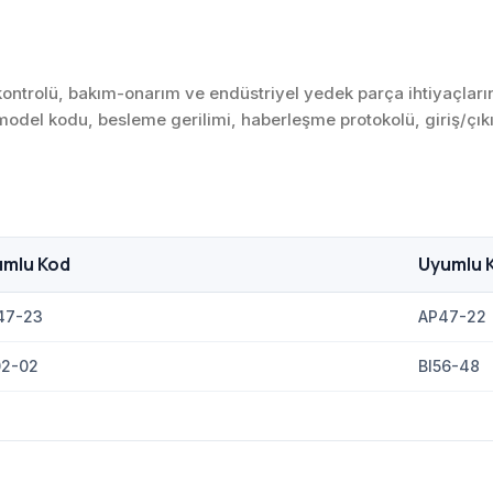
trolü, bakım-onarım ve endüstriyel yedek parça ihtiyaçlarınd
 model kodu, besleme gerilimi, haberleşme protokolü, giriş/çıkı
umlu Kod
Uyumlu 
47-23
AP47-22
2-02
BI56-48