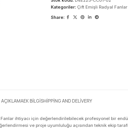
Stok kodu:
D4E225-CC01-02
Kategoriler:
Çift Emişli Radyal Fanlar
Share:
AÇIKLAMA
EK BILGI
SHIPPING AND DELIVERY
 Fanlar ihtiyacı için değerlendirilebilecek profesyonel bir en
eğerlendirmesi ve proje uyumluluğu açısından teknik ekip tar