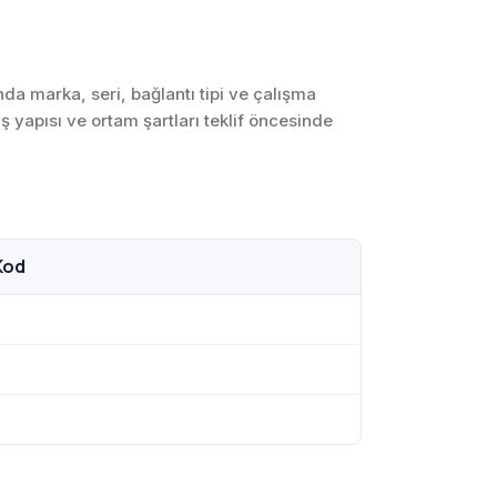
SCADA ve HMI
Sistemleri
Otomasyon Sistemleri
a marka, seri, bağlantı tipi ve çalışma
Tasarımı
ş yapısı ve ortam şartları teklif öncesinde
Robotik ve Hareket
Kontrol Sistemleri
Sensör,
Enstrümantasyon ve
Ölçüm Sistemleri
Kod