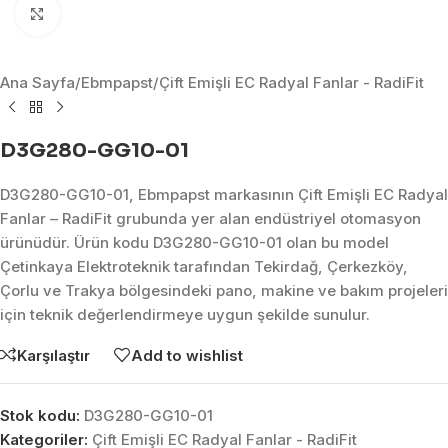
Click to enlarge
Ana Sayfa
/
Ebmpapst
/
Çift Emişli EC Radyal Fanlar - RadiFit
D3G280-GG10-01
D3G280-GG10-01, Ebmpapst markasının Çift Emişli EC Radyal
Fanlar – RadiFit grubunda yer alan endüstriyel otomasyon
ürünüdür. Ürün kodu D3G280-GG10-01 olan bu model
Çetinkaya Elektroteknik tarafından Tekirdağ, Çerkezköy,
Çorlu ve Trakya bölgesindeki pano, makine ve bakım projeleri
için teknik değerlendirmeye uygun şekilde sunulur.
Karşılaştır
Add to wishlist
Stok kodu:
D3G280-GG10-01
Kategoriler:
Çift Emişli EC Radyal Fanlar - RadiFit