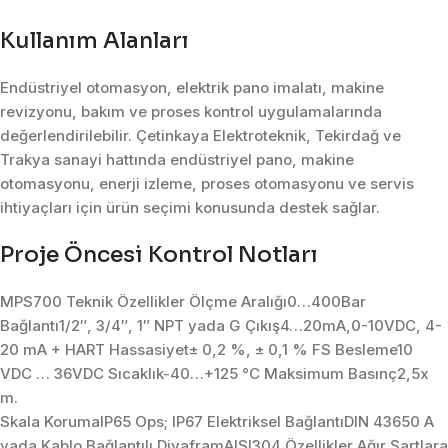
Kullanım Alanları
Endüstriyel otomasyon, elektrik pano imalatı, makine
revizyonu, bakım ve proses kontrol uygulamalarında
değerlendirilebilir. Çetinkaya Elektroteknik, Tekirdağ ve
Trakya sanayi hattında endüstriyel pano, makine
otomasyonu, enerji izleme, proses otomasyonu ve servis
ihtiyaçları için ürün seçimi konusunda destek sağlar.
Proje Öncesi Kontrol Notları
MPS700 Teknik Özellikler Ölçme Aralığı0…400Bar
Bağlantı1/2″, 3/4″, 1″ NPT yada G Çıkış4…20mA,0-10VDC, 4-
20 mA + HART Hassasiyet± 0,2 %, ± 0,1 % FS Besleme10
VDC … 36VDC Sıcaklık-40…+125 °C Maksimum Basınç2,5x
m.
Skala KorumaIP65 Ops; IP67 Elektriksel BağlantıDIN 43650 A
yada Kablo Bağlantılı DiyaframAISI304 Özellikler Ağır Şartlara