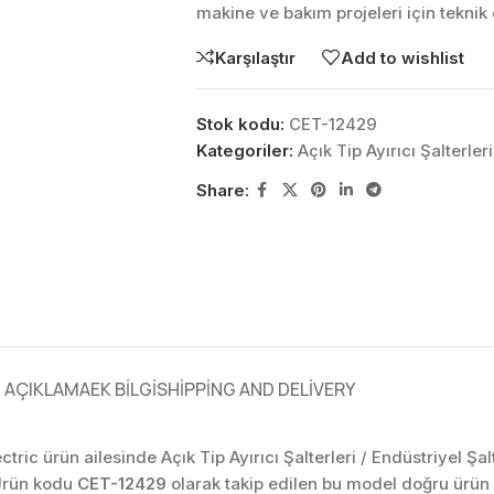
makine ve bakım projeleri için tekni
Karşılaştır
Add to wishlist
Stok kodu:
CET-12429
Kategoriler:
Açık Tip Ayırıcı Şalterle
Share:
AÇIKLAMA
EK BILGI
SHIPPING AND DELIVERY
ectric ürün ailesinde Açık Tip Ayırıcı Şalterleri / Endüstriyel Şa
 Ürün kodu
CET-12429
olarak takip edilen bu model doğru ürün