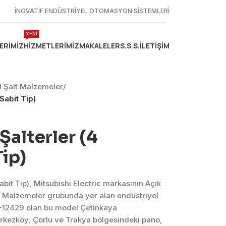
İNOVATİF ENDÜSTRİYEL OTOMASYON SİSTEMLERİ
YENİ
ERIMIZ
HIZMETLERIMIZ
MAKALELER
S.S.S.
İLETIŞIM
yel Şalt Malzemeler
/
 Sabit Tip)
 Şalterler (4
Tip)
Sabit Tip), Mitsubishi Electric markasının Açık
Şalt Malzemeler grubunda yer alan endüstriyel
-12429 olan bu model Çetinkaya
erkezköy, Çorlu ve Trakya bölgesindeki pano,