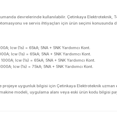
umanda devrelerinde kullanılabilir. Çetinkaya Elektroteknik, 
tomasyonu ve servis ihtiyaçları için ürün seçimi konusunda d
0A; Icw (1s) = 65kA; 5NA + 5NK Yardıımcı Kont.
0A; Icw (1s) = 65kA; 5NA + 5NK Yardıımcı Kont.
000A; Icw (1s) = 65kA; 5NA + 5NK Yardıımcı Kont.
00A; Icw (1s) = 75kA; 5NA + 5NK Yardıımcı Kont.
projeye uygunluk bilgisi için Çetinkaya Elektroteknik uzman ek
akine modeli, uygulama alanı veya eski ürün kodu bilgisi pay