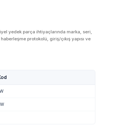
SCADA ve HMI
Sistemleri
Otomasyon Sistemleri
Tasarımı
iyel yedek parça ihtiyaçlarında marka, seri,
, haberleşme protokolü, giriş/çıkış yapısı ve
Robotik ve Hareket
Kontrol Sistemleri
Sensör,
Enstrümantasyon ve
Ölçüm Sistemleri
Kod
SW
SW