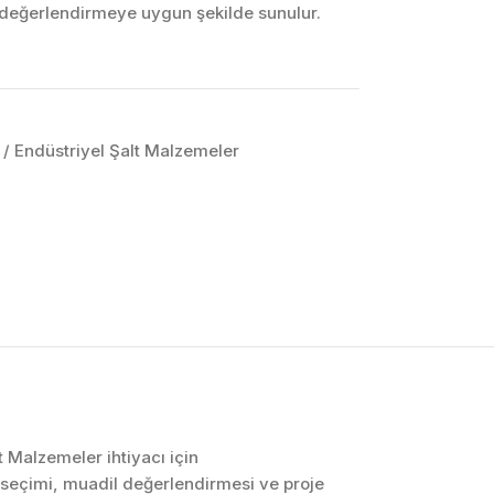
k değerlendirmeye uygun şekilde sunulur.
ri / Endüstriyel Şalt Malzemeler
OTOMASYON VE
KONTROL SISTEMLERI
Endüstriyel Pano
İmalatı
PLC ve Otomasyon
Sistemleri
Makine Otomasyonu
lt Malzemeler ihtiyacı için
 seçimi, muadil değerlendirmesi ve proje
Proses Otomasyonu