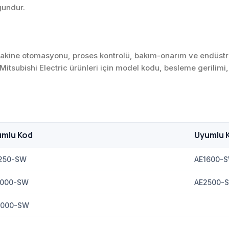
gundur.
ı, makine otomasyonu, proses kontrolü, bakım-onarım ve endüstr
. Mitsubishi Electric ürünleri için model kodu, besleme gerilimi
umlu Kod
Uyumlu 
250-SW
AE1600-
2000-SW
AE2500-
4000-SW