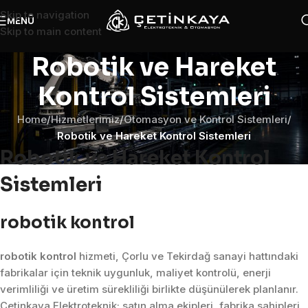
Skip to navigation
MENÜ
Skip to main content
Robotik ve Hareket
Kontrol Sistemleri
Home
/
Hizmetlerimiz
/
Otomasyon ve Kontrol Sistemleri
/
Robotik ve Hareket Kontrol Sistemleri
Robotik ve Hareket Kontrol
Sistemleri
robotik kontrol
robotik kontrol
hizmeti, Çorlu ve Tekirdağ sanayi hattındaki
fabrikalar için teknik uygunluk, maliyet kontrolü, enerji
verimliliği ve üretim sürekliliği birlikte düşünülerek planlanır.
Çetinkaya Elektroteknik; satın alma ekipleri, fabrika sahipleri