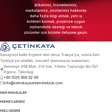
Şirketimiz, hizmetlerimiz,
markalarımız, ürünlerimiz hakkında
daha fazla bilgi almak, yeni iş
birlikleri kurmak, projenize uygun
mühendislik desteği ve teknik
çözümler için bizimle iletişime geçin.
İLETİŞİM
Sanayinin kalbi Ergene'den önce Trakya'ya, sonra tüm
Türkiye'ye nitelikli, inovatif otomasyon sistemleri.
Velimeşe OSB Mah. 210 Sok. Yılteks Topluluğu No:15/1
Ergene, Tekirdağ
+90 (531) 959 02 09
info@cetinkayaelektroteknik.com
SON MAKALELER
HIZMETLERIMIZ
HIZLI ERIŞIM